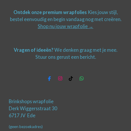
Ontdek onze premium wrapfolies
Kies jouw stijl,
bestel eenvoudig en begin vandaag nog met creëren.
Shop nu jouw wrapfolie →
Vragen of ideeën?
We denken graag met je mee.
Stuur ons gerust een bericht.
F
I
T
W
a
n
i
h
c
s
k
a
e
t
T
t
b
a
o
s
Brinkshops wrapfolie
o
g
k
A
Derk Wiggersstraat 30
o
r
p
6717 JV Ede
k
a
p
m
(geen bezoekadres)