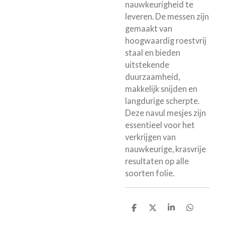
nauwkeurigheid te
leveren. De messen zijn
gemaakt van
hoogwaardig roestvrij
staal en bieden
uitstekende
duurzaamheid,
makkelijk snijden en
langdurige scherpte.
Deze navul mesjes zijn
essentieel voor het
verkrijgen van
nauwkeurige, krasvrije
resultaten op alle
soorten folie.
D
D
S
D
e
e
h
e