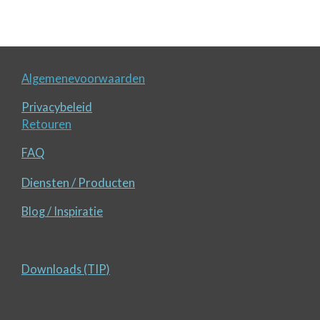
l
e
a
l
e
l
r
e
n
e
n
Algemenevoorwaarden
Privacybeleid
Retouren
FAQ
Diensten / Producten
Blog / Inspiratie
Downloads (TIP)