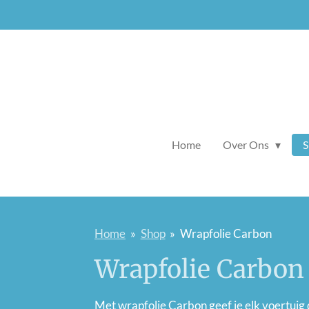
Ga
direct
naar
de
hoofdinhoud
Home
Over Ons
Home
»
Shop
»
Wrapfolie Carbon
Wrapfolie Carbon
Met wrapfolie Carbon geef je elk voertuig