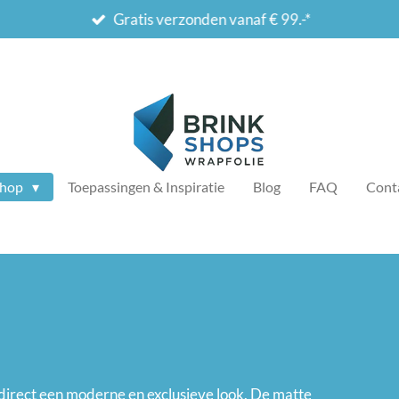
Gratis verzonden vanaf € 99.-*
Shop
Toepassingen & Inspiratie
Blog
FAQ
Cont
 direct een moderne en exclusieve look. De matte