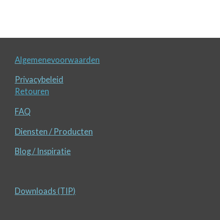
e
e
h
e
l
e
a
l
e
l
r
e
n
e
n
Algemenevoorwaarden
Privacybeleid
Retouren
FAQ
Diensten / Producten
Blog / Inspiratie
Downloads (TIP)