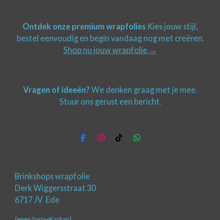
Ontdek onze premium wrapfolies
Kies jouw stijl,
bestel eenvoudig en begin vandaag nog met creëren.
Shop nu jouw wrapfolie →
Vragen of ideeën?
We denken graag met je mee.
Stuur ons gerust een bericht.
F
I
T
W
a
n
i
h
c
s
k
a
e
t
T
t
b
a
o
s
Brinkshops wrapfolie
o
g
k
A
Derk Wiggersstraat 30
o
r
p
6717 JV Ede
k
a
p
m
(geen bezoekadres)