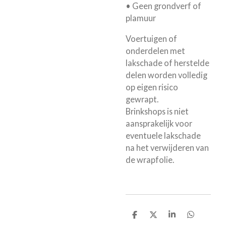
• Geen grondverf of
plamuur
Voertuigen of
onderdelen met
lakschade of herstelde
delen worden volledig
op eigen risico
gewrapt.
Brinkshops is niet
aansprakelijk voor
eventuele lakschade
na het verwijderen van
de wrapfolie.
D
D
S
D