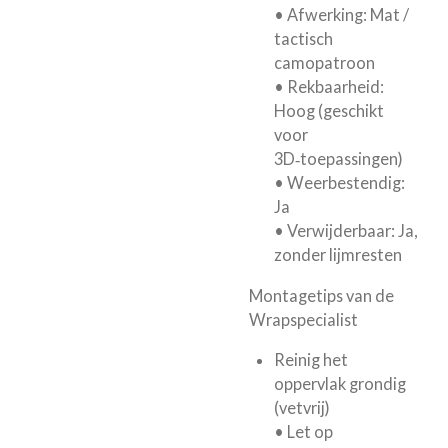
• Afwerking: Mat /
tactisch
camopatroon
• Rekbaarheid:
Hoog (geschikt
voor
3D‑toepassingen)
• Weerbestendig:
Ja
• Verwijderbaar: Ja,
zonder lijmresten
Montagetips van de
Wrapspecialist
Reinig het
oppervlak grondig
(vetvrij)
• Let op