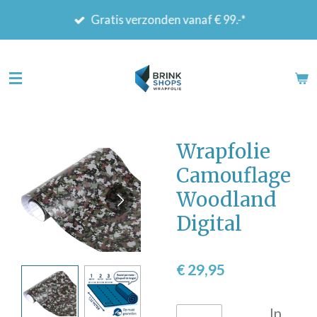
Ga
Gratis verzonden vanaf € 99.-*
direct
naar
de
hoofdinhoud
Wrapfolie
Camouflage
Woodland
Digital
€ 29,95
In