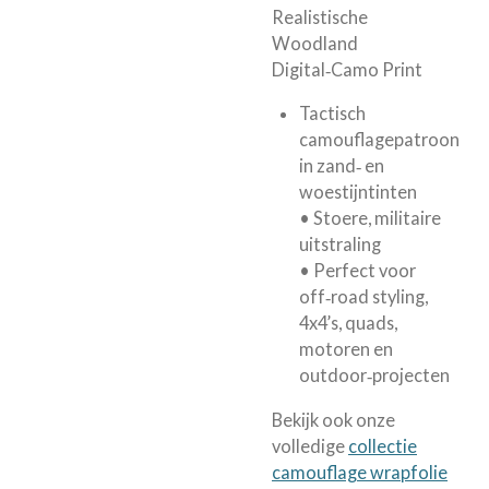
Realistische
Woodland
Digital‑Camo Print
Tactisch
camouflagepatroon
in zand‑ en
woestijntinten
• Stoere, militaire
uitstraling
• Perfect voor
off‑road styling,
4x4’s, quads,
motoren en
outdoor‑projecten
Bekijk ook onze
volledige
collectie
camouflage wrapfolie