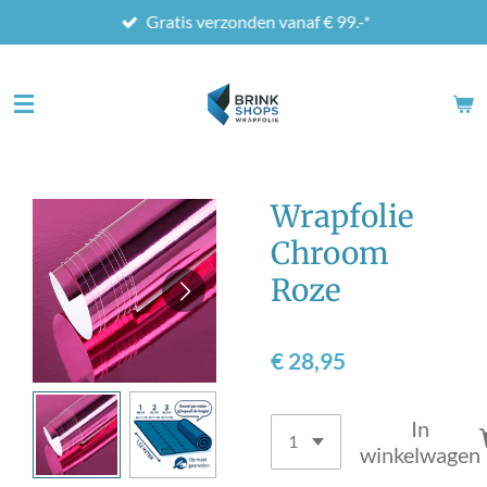
Gratis verzonden vanaf € 99.-*
Ga
direct
naar
de
hoofdinhoud
Wrapfolie
Chroom
Roze
€ 28,95
In
winkelwagen