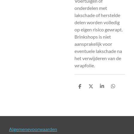
Voertuigen of
onderdelen met
lakschade of herstelde
delen worden volledig
op eigen risico gewrapt.
Brinkshops is niet
aansprakelijk voor
eventuele lakschade na
het verwijderen van de
wrapfolie.
D
D
S
D
e
e
h
e
l
e
a
l
e
l
r
e
n
e
n
Algemenevoorwaarden