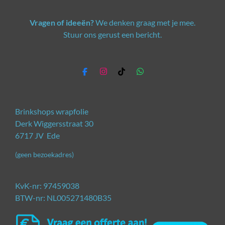
Vragen of ideeën?
We denken graag met je mee.
Stuur ons gerust een bericht.
F
I
T
W
a
n
i
h
c
s
k
a
e
t
T
t
b
a
o
s
Brinkshops wrapfolie
o
g
k
A
Derk Wiggersstraat 30
o
r
p
6717 JV Ede
k
a
p
m
(geen bezoekadres)
KvK-nr: 97459038
BTW-nr: NL005271480B35