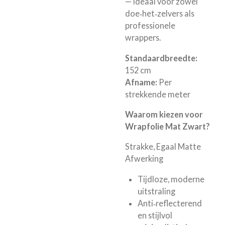
— ideaal voor zowel
doe‑het‑zelvers als
professionele
wrappers.
Standaardbreedte:
152
cm
Afname:
Per
strekkende
meter
Waarom kiezen voor
Wrapfolie Mat Zwart?
Strakke, Egaal Matte
Afwerking
Tijdloze, moderne
uitstraling
Anti‑reflecterend
en stijlvol