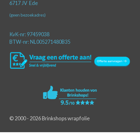
6717 JV Ede
k
a
p
m
(geen bezoekadres)
KvK-nr: 97459038
BTW-nr: NL005271480B35
© 2000 - 2026 Brinkshops wrapfolie