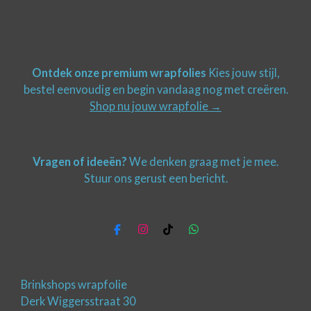
Ontdek onze premium wrapfolies
Kies jouw stijl,
bestel eenvoudig en begin vandaag nog met creëren.
Shop nu jouw wrapfolie →
Vragen of ideeën?
We denken graag met je mee.
Stuur ons gerust een bericht.
F
I
T
W
a
n
i
h
c
s
k
a
e
t
T
t
b
a
o
s
Brinkshops wrapfolie
o
g
k
A
Derk Wiggersstraat 30
o
r
p